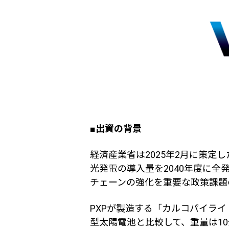
■
出資の背景
経済産業省は
2025
年
2
月に策定し
光発電の導入量を
2040
年度に全
チェーンの強化を重要な政策課題
PXPが製造する「カルコパイラ
型太陽電池と比較して、重量は
10