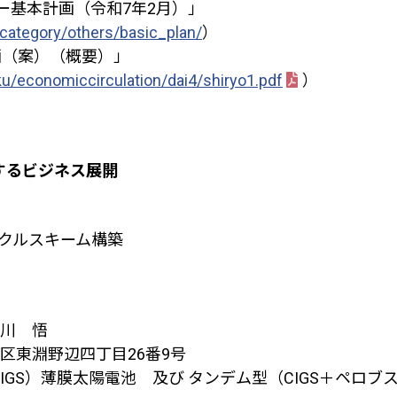
ー基本計画（令和
7
年
2
月）」
category/others/basic_plan/
）
画（案）（概要）」
ku/economiccirculation/dai4/shiryo1.pdf
）
するビジネス展開
クルスキーム構築
川 悟
区東淵野辺四丁目
26
番
9
号
IGS
）薄膜太陽電池 及び タンデム型（
CIGS
＋ペロブ