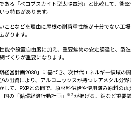
である「ペロブスカイト型太陽電池」と比較して、衝撃
いう特長があります。
いことなどを理由に屋根の耐荷重性能が十分でない工場
広がります。
性能や設置自由度に加え、重要鉱物の安定調達と、製造
網づくりが重要になります。
期経営計画
2030
」に基づき、次世代エネルギー領域の
びの出資により、アルコニックスが持つレアメタル分野
かして、
PXP
との間で、原材料供給や使用済み原料の再
※２
、国の「循環経済行動計画」
が掲げる、銅など重要