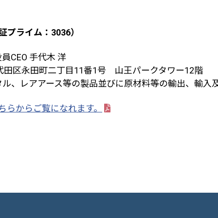
証プライム：
3036
）
CEO 手代木 洋
代田区永田町二丁目
11
番
1
号 山王パークタワー
12
階
タル、レアアース等の製品並びに原材料等の輸出、輸入
ちらからご覧になれます。