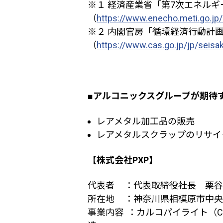
※１ 経済産業省「第
7
次エネルギ
（
https://www.enecho.meti.go.jp/
※２ 内閣官房「循環経済行動計
（
https://www.cas.go.jp/jp/seisa
■
アルコニックスグループが期待
レアメタル加工品の販売
レアメタルスクラップのリサイ
【株式会社
PXP
】
代表者 ：代表取締役社長 栗谷
所在地
：神奈川県相模原市中央
事業内容
：カルコパイライト（
C