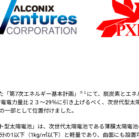
※１
た「第
7
次エネルギー基本計画」
にて、脱炭素とエネ
発電電力量比２３～
29
％に引き上げるべく、次世代型太
の一部として位置付けました。
イト型太陽電池」は、次世代太陽電池である薄膜太陽電
分の
1
以下（
1kg/
㎡以下）と軽量であり、曲面にも設置