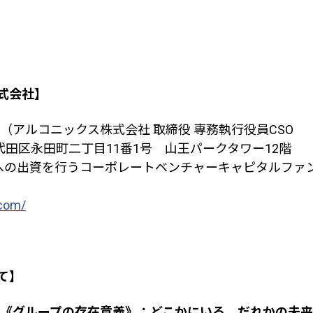
式会社】
（アルコニックス株式会社 取締役 専務執行役員
CSO
代田区永田町二丁目
11
番
1
号 山王パークタワー
12
階
への出資を行うコーポレートベンチャーキャピタルファ
.com/
て】
《グループの存在意義》：どこかにいる、だれかの未